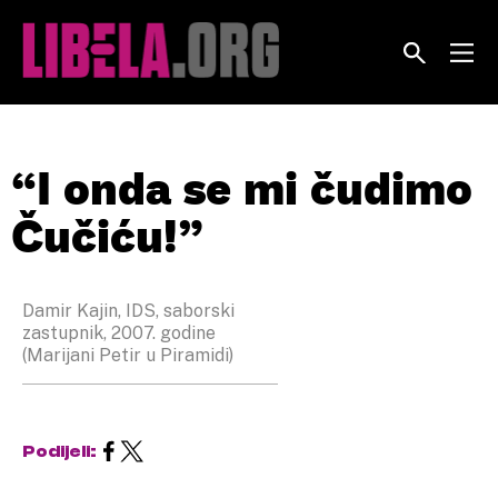
Skip
to
content
“I onda se mi čudimo
Čučiću!”
Damir Kajin, IDS, saborski
zastupnik, 2007. godine
(Marijani Petir u Piramidi)
Podijeli: