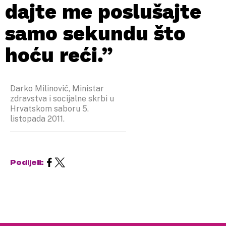
dajte me poslušajte
samo sekundu što
hoću reći.”
Darko Milinović, Ministar
zdravstva i socijalne skrbi u
Hrvatskom saboru 5.
listopada 2011.
Podijeli: