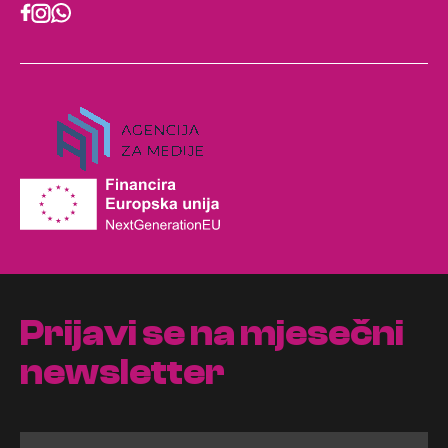
Prijavi se na mjesečni
newsletter