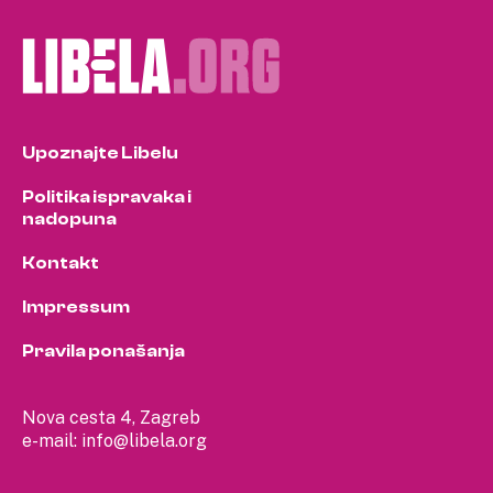
Upoznajte Libelu
Politika ispravaka i
nadopuna
Kontakt
Impressum
Pravila ponašanja
Nova cesta 4, Zagreb
e-mail:
info@libela.org