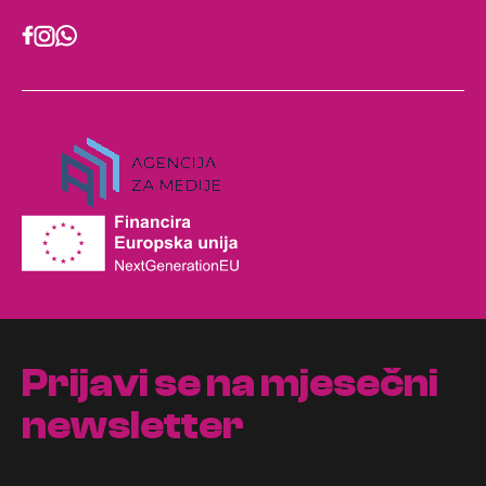
Prijavi se na mjesečni
newsletter