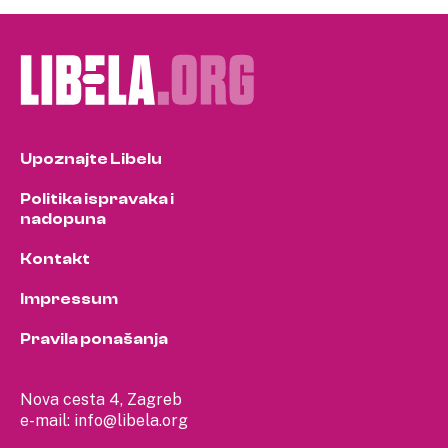
Upoznajte Libelu
Politika ispravaka i
nadopuna
Kontakt
Impressum
Pravila ponašanja
Nova cesta 4, Zagreb
e-mail:
info@libela.org