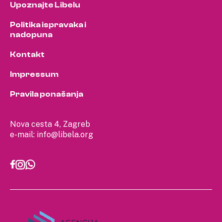
Upoznajte Libelu
Politika ispravaka i
nadopuna
Kontakt
Impressum
Pravila ponašanja
Nova cesta 4, Zagreb
e-mail:
info@libela.org