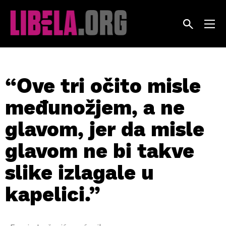
Skip
to
content
“Ove tri očito misle
međunožjem, a ne
glavom, jer da misle
glavom ne bi takve
slike izlagale u
kapelici.”