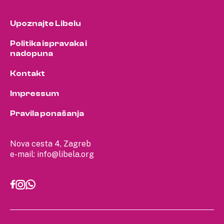
Upoznajte Libelu
Politika ispravaka i
nadopuna
Kontakt
Impressum
Pravila ponašanja
Nova cesta 4, Zagreb
e-mail:
info@libela.org