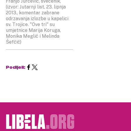
Franjo Jurčević, svećenik,
(izvor: Jutarnji list, 23. lipnja
2013., komentar zabrane
odrzavanja izlozbe u kapelici
sv. Trojice. "Ove tri" su
umjetnice Marija Koruga,
Monika Meglić i Melinda
Šefčić)
Podijeli: