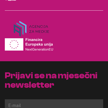
Prijavi se na mjesečni
newsletter