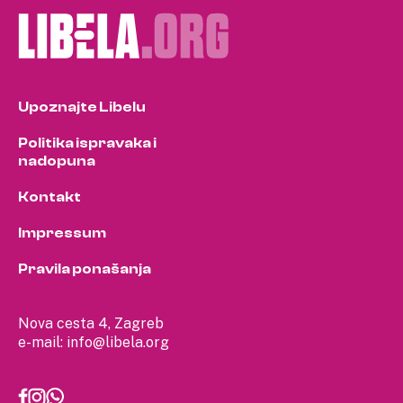
Upoznajte Libelu
Politika ispravaka i
nadopuna
Kontakt
Impressum
Pravila ponašanja
Nova cesta 4, Zagreb
e-mail:
info@libela.org