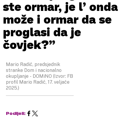
ste ormar, je l’ onda
može i ormar da se
proglasi da je
čovjek?”
Mario Radić, predsjednik
stranke Dom i nacionalno
okupljanje - DOMiNO (Izvor: FB
profil Mario Radić, 17. veljače
2025.)
Podijeli: