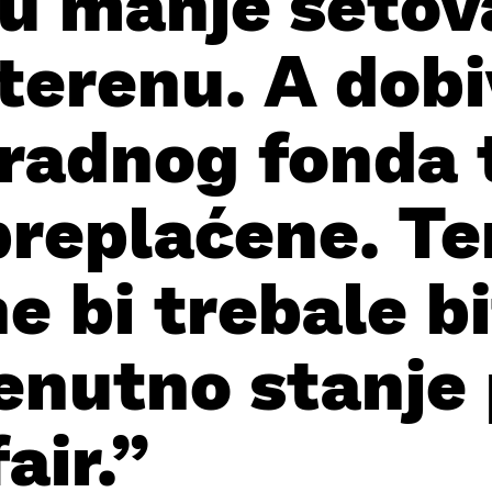
ju manje setov
terenu. A dobi
radnog fonda t
preplaćene. Te
ne bi trebale b
renutno stanje
air.”