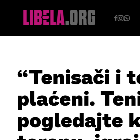
Skip
to
content
“Tenisači i 
plaćeni. Ten
pogledajte 