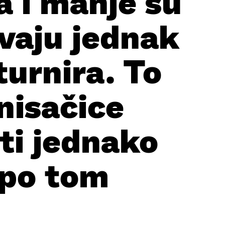
a i manje su
vaju jednak
urnira. To
nisačice
iti jednako
 po tom