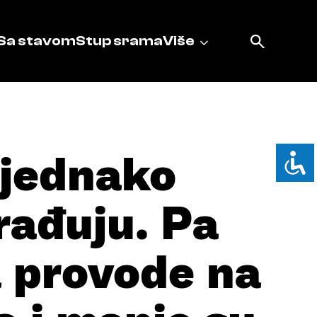
Sa stavom
Stup srama
Više
 jednako
rađuju. Pa
 provode na