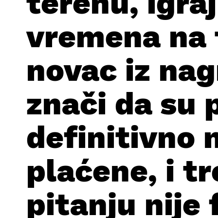
terenu, igra
vremena na 
novac iz nag
znači da su 
definitivno 
plaćene, i t
pitanju nije f