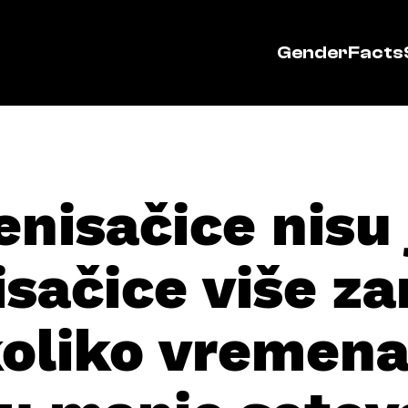
GenderFacts
tenisačice nisu
isačice više za
koliko vremena