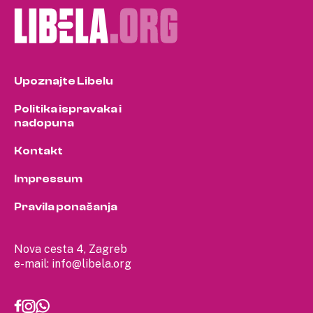
Upoznajte Libelu
Politika ispravaka i
nadopuna
Kontakt
Impressum
Pravila ponašanja
Nova cesta 4, Zagreb
e-mail:
info@libela.org