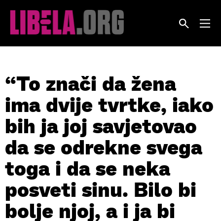
Skip
to
content
“To znači da žena
ima dvije tvrtke, iako
bih ja joj savjetovao
da se odrekne svega
toga i da se neka
posveti sinu. Bilo bi
bolje njoj, a i ja bi