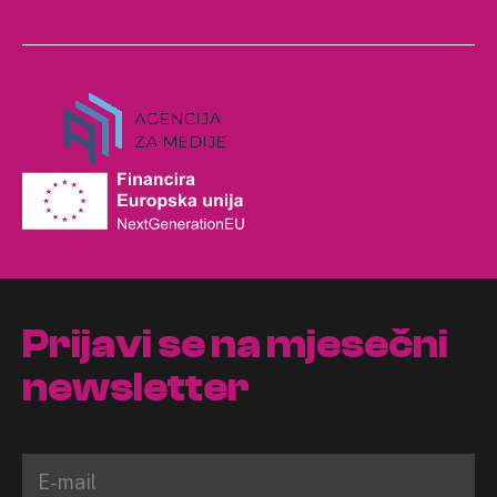
Prijavi se na mjesečni
newsletter