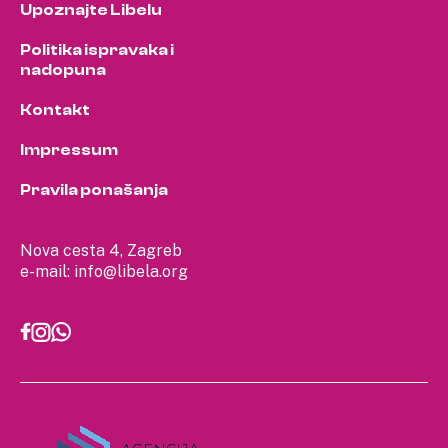
Upoznajte Libelu
Politika ispravaka i
nadopuna
Kontakt
Impressum
Pravila ponašanja
Nova cesta 4, Zagreb
e-mail:
info@libela.org