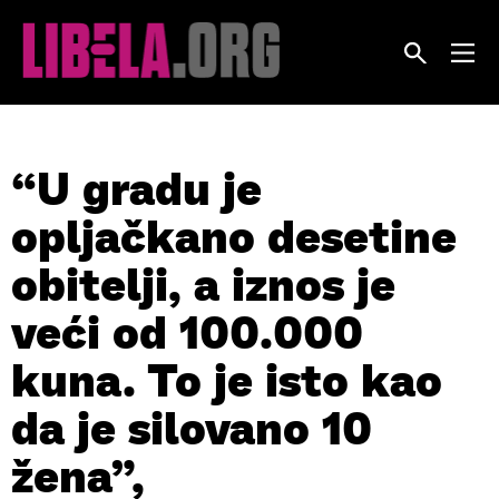
Skip
to
content
“U gradu je
opljačkano desetine
obitelji, a iznos je
veći od 100.000
kuna. To je isto kao
da je silovano 10
žena”,