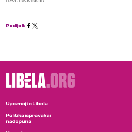
Izvor: nacional.hr)
Podijeli:
Upoznajte Libelu
Politika ispravaka i
nadopuna