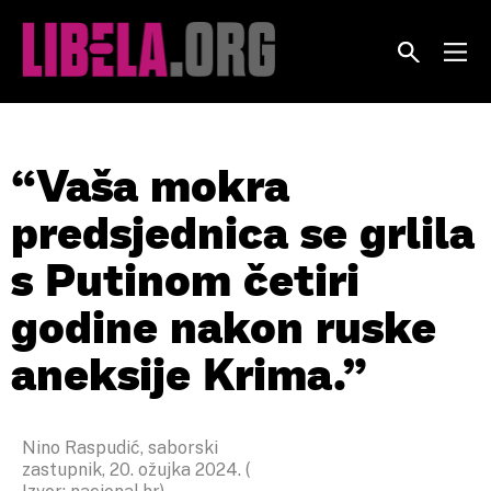
Skip
to
content
“Vaša mokra
predsjednica se grlila
s Putinom četiri
godine nakon ruske
aneksije Krima.”
Nino Raspudić, saborski
zastupnik, 20. ožujka 2024. (