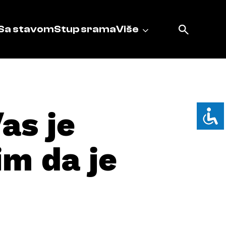
Sa stavom
Stup srama
Više
as je
im da je