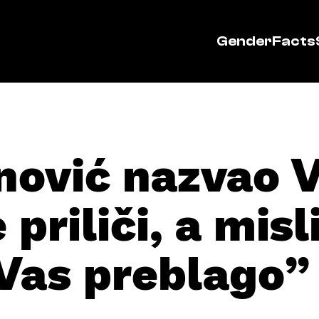
GenderFacts
nović nazvao V
priliči, a misl
 Vas preblago”