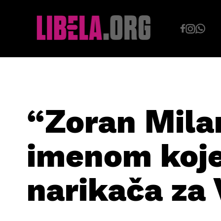
Skip
to
content
“Zoran Mila
imenom koje 
narikača za