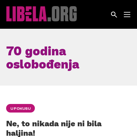
Skip
to
content
70 godina
oslobođenja
U FOKUSU
Ne, to nikada nije ni bila
haljina!