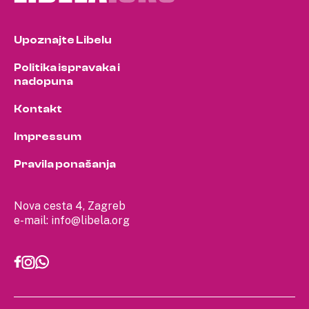
Upoznajte Libelu
Politika ispravaka i
nadopuna
Kontakt
Impressum
Pravila ponašanja
Nova cesta 4, Zagreb
e-mail:
info@libela.org