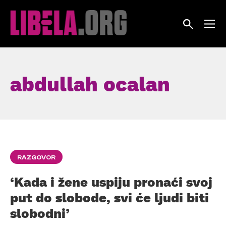
Skip
to
content
abdullah ocalan
RAZGOVOR
‘Kada i žene uspiju pronaći svoj
put do slobode, svi će ljudi biti
slobodni’