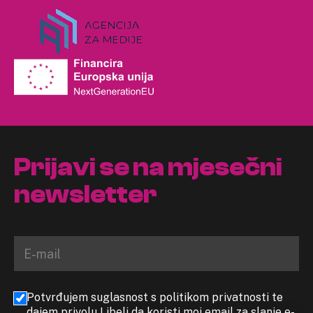
Prijavi se na mjesečni
newsletter
Potvrđujem suglasnost s politikom privatnosti te
dajem privolu Libeli da koristi moj email za slanje e-