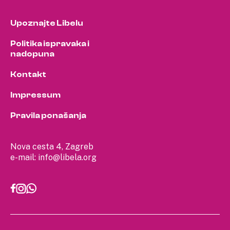
Upoznajte Libelu
Politika ispravaka i
nadopuna
Kontakt
Impressum
Pravila ponašanja
Nova cesta 4, Zagreb
e-mail:
info@libela.org