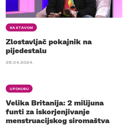
SA STAVOM
Zlostavljač pokajnik na
pijedestalu
28.04.2024.
U FOKUSU
Velika Britanija: 2 milijuna
funti za iskorjenjivanje
menstruacijskog siromaštva