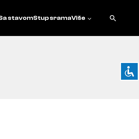
Sa stavom
Stup srama
Više