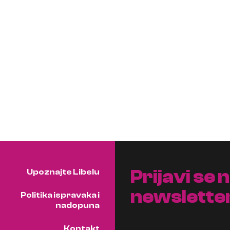
Prijavi se 
Upoznajte Libelu
newslette
Politika ispravaka i
nadopuna
Kontakt