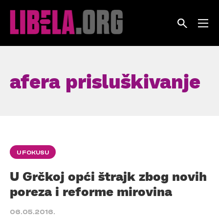
Skip
to
content
afera prisluškivanje
U FOKUSU
U Grčkoj opći štrajk zbog novih
poreza i reforme mirovina
06.05.2016.