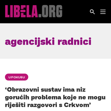
Skip
to
content
agencijski radnici
U FOKUSU
‘Obrazovni sustav ima niz
gorućih problema koje ne mogu
riješiti razgovori s Crkvom’