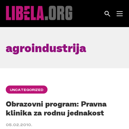
Skip
to
content
agroindustrija
UNCATEGORIZED
Obrazovni program: Pravna
klinika za rodnu jednakost
05.02.2010.