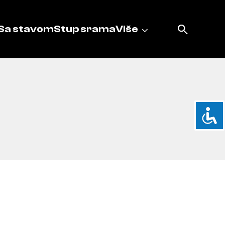
Sa stavom
Stup srama
Više