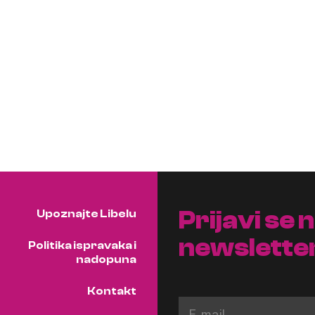
Prijavi se 
Upoznajte Libelu
newslette
Politika ispravaka i
nadopuna
Kontakt