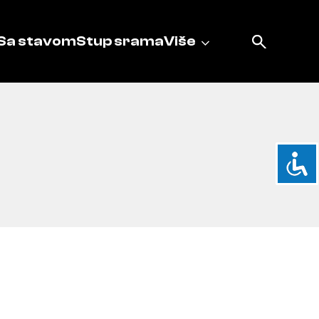
Sa stavom
Stup srama
Više