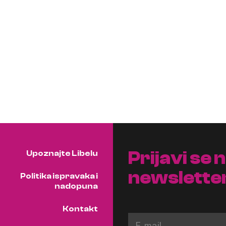
Prijavi se 
Upoznajte Libelu
newslette
Politika ispravaka i
nadopuna
Kontakt