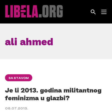
Skip
to
content
ali ahmed
SA STAVOM
Je li 2013. godina militantnog
feminizma u glazbi?
06.07.2013.