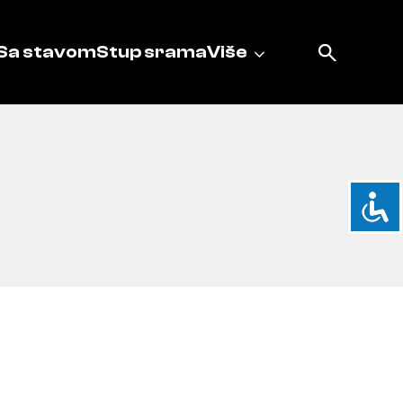
Sa stavom
Stup srama
Više