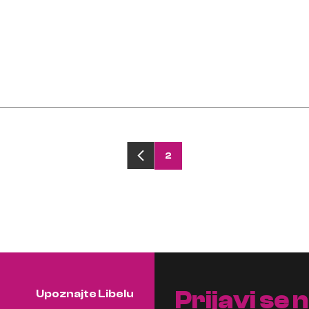
2
Prijavi se 
Upoznajte Libelu