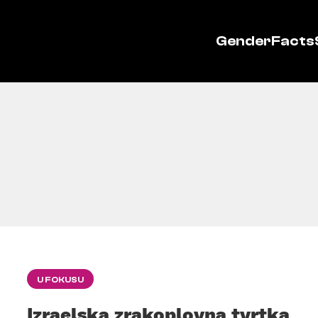
GenderFacts
U FOKUSU
Izraelska zrakoplovna tvrtka