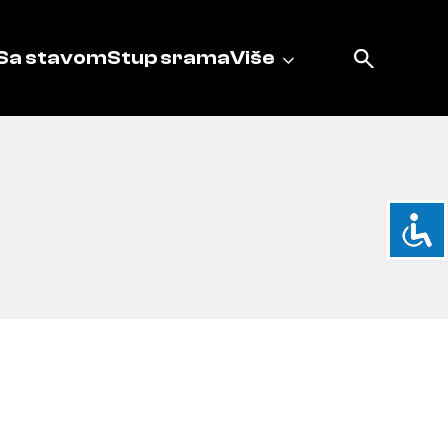
Sa stavom
Stup srama
Više