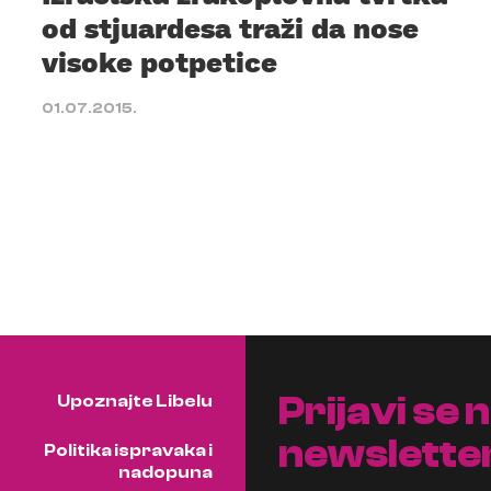
od stjuardesa traži da nose
visoke potpetice
01.07.2015.
Prijavi se 
Upoznajte Libelu
newslette
Politika ispravaka i
nadopuna