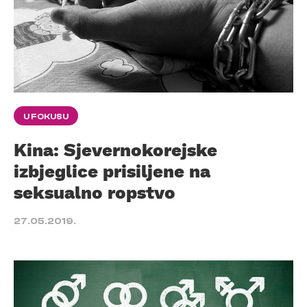
U FOKUSU
Kina: Sjevernokorejske
izbjeglice prisiljene na
seksualno ropstvo
27.05.2019.