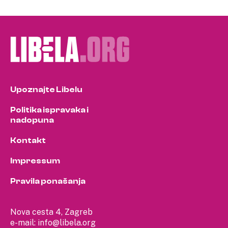
Upoznajte Libelu
Politika ispravaka i
nadopuna
Kontakt
Impressum
Pravila ponašanja
Nova cesta 4, Zagreb
e-mail:
info@libela.org