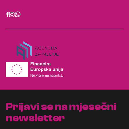
Prijavi se na mjesečni
newsletter