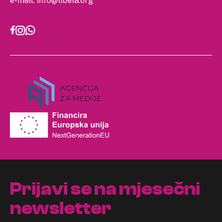
e-mail:
info@libela.org
Prijavi se na mjesečni
newsletter