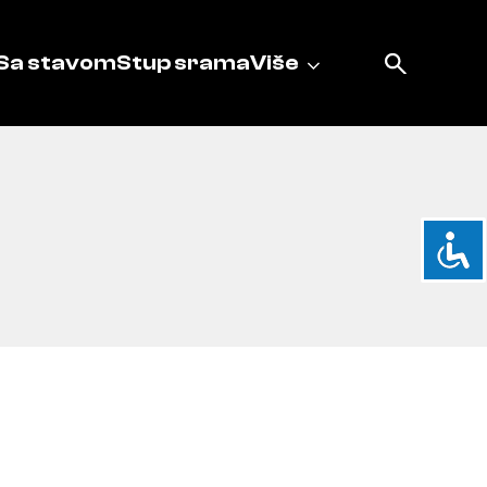
Sa stavom
Stup srama
Više