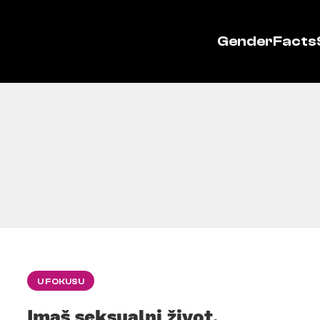
GenderFacts
U FOKUSU
Imaš seksualni život,