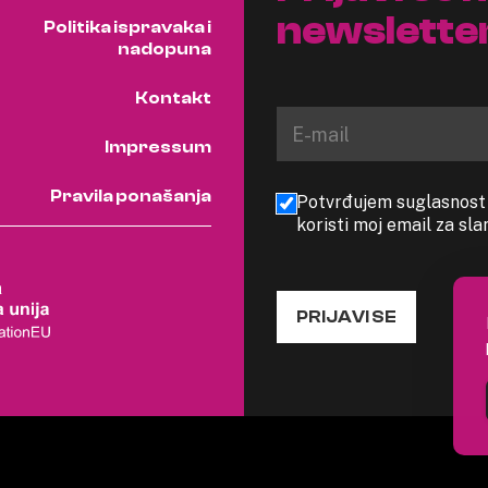
newslette
Politika ispravaka i
nadopuna
Kontakt
Impressum
Pravila ponašanja
Potvrđujem suglasnost s
koristi moj email za sl
PRIJAVI SE