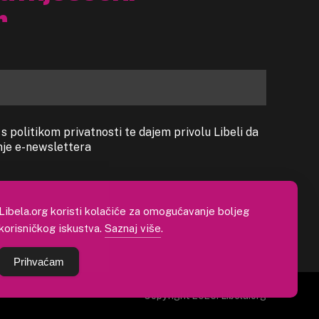
r
 politikom privatnosti te dajem privolu Libeli da
anje e-newslettera
Libela.org koristi kolačiće za omogućavanje boljeg
korisničkog iskustva.
Saznaj više
.
Prihvaćam
Copyright 2026. Libela.org