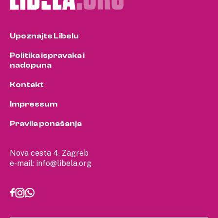
Upoznajte Libelu
Politika ispravaka i
nadopuna
Kontakt
Impressum
Pravila ponašanja
Nova cesta 4, Zagreb
e-mail:
info@libela.org