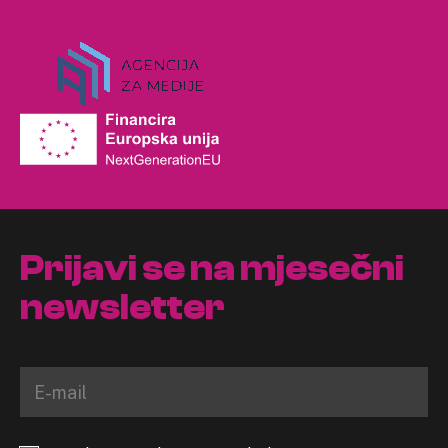
Prijavi se na mjesečni
newsletter