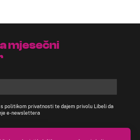
na mjesečni
r
 politikom privatnosti te dajem privolu Libeli da
anje e-newslettera