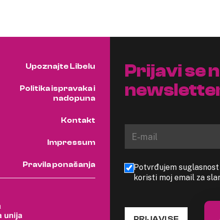
Prijavi se 
Upoznajte Libelu
newslette
Politika ispravaka i
nadopuna
Kontakt
Impressum
Pravila ponašanja
Potvrđujem suglasnost s
koristi moj email za sl
PRIJAVI SE