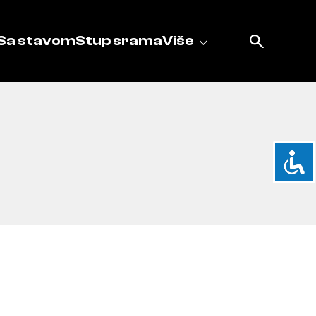
Sa stavom
Stup srama
Više