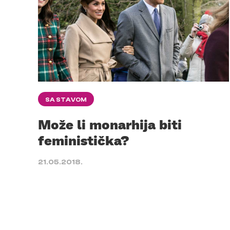
SA STAVOM
Može li monarhija biti
feministička?
21.05.2018.