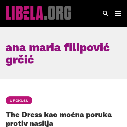
Skip
to
content
ana maria filipović
grčić
U FOKUSU
The Dress kao moćna poruka
protiv nasilja