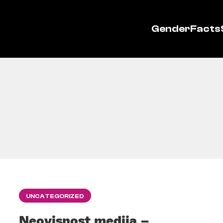
GenderFacts
UNCATEGORIZED
Neovisnost medija –