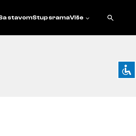
Sa stavom
Stup srama
Više