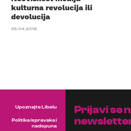
kulturna revolucija ili
devolucija
25.04.2016.
Prijavi se 
Upoznajte Libelu
newslette
Politika ispravaka i
nadopuna