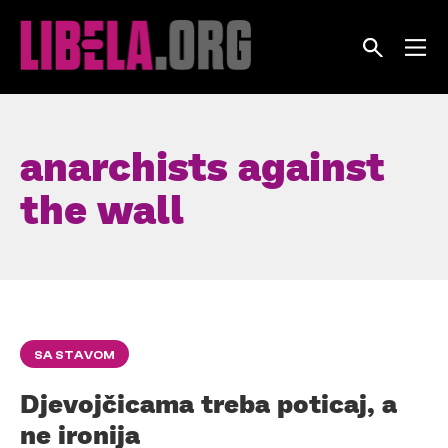
Skip
to
content
anarchists against
the wall
SA STAVOM
Djevojčicama treba poticaj, a
ne ironija