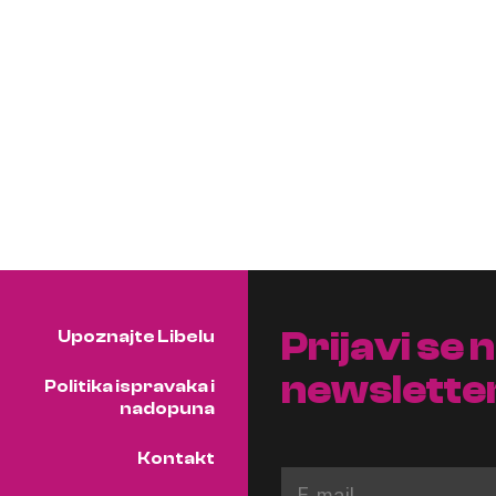
Prijavi se 
Upoznajte Libelu
newslette
Politika ispravaka i
nadopuna
Kontakt