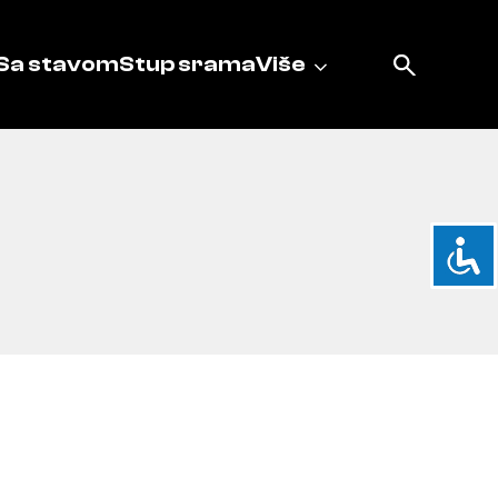
Sa stavom
Stup srama
Više