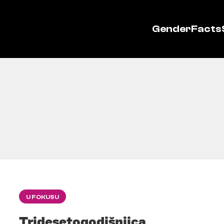
GenderFacts
U FOKUSU
Tridesetogodišnjica