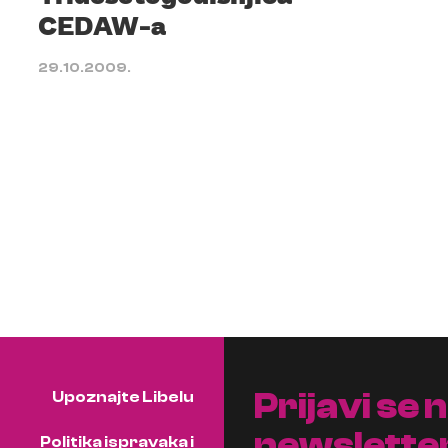
CEDAW-a
29.10.2009.
Prijavi se 
Upoznajte Libelu
newslette
Politika ispravaka i