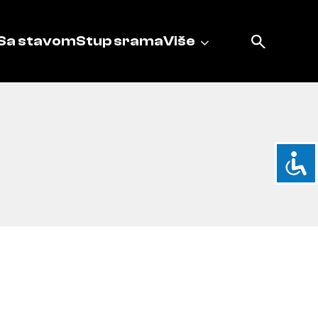
Sa stavom
Stup srama
Više