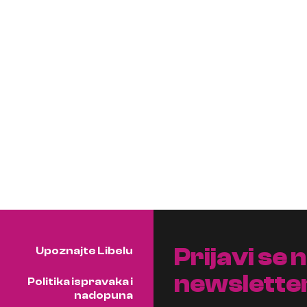
Prijavi se 
Upoznajte Libelu
newslette
Politika ispravaka i
nadopuna