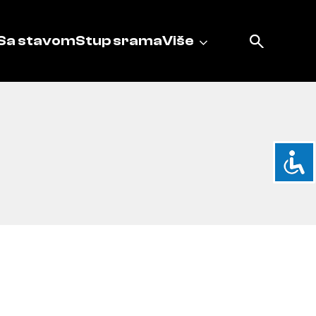
Sa stavom
Stup srama
Više