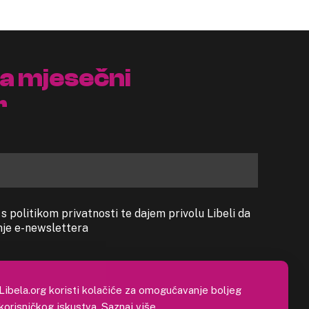
na mjesečni
r
 politikom privatnosti te dajem privolu Libeli da
anje e-newslettera
Libela.org koristi kolačiće za omogućavanje boljeg
korisničkog iskustva.
Saznaj više
.