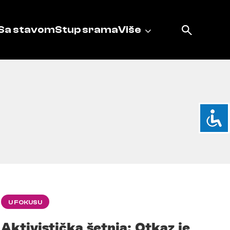
Sa stavom
Stup srama
Više
U FOKUSU
Aktivistička šetnja: Otkaz je