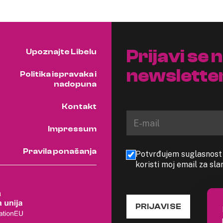
Prijavi se 
Upoznajte Libelu
newslette
Politika ispravaka i
nadopuna
Kontakt
Impressum
Pravila ponašanja
Potvrđujem suglasnost s
koristi moj email za sl
PRIJAVI SE