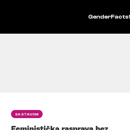
GenderFacts
SA STAVOM
Feministička rasprava bez