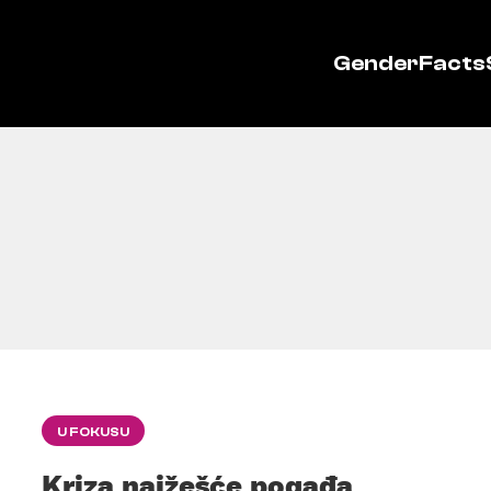
GenderFacts
U FOKUSU
Kriza najžešće pogađa