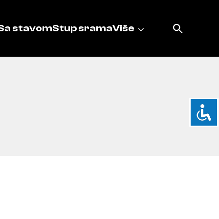
Sa stavom
Stup srama
Više