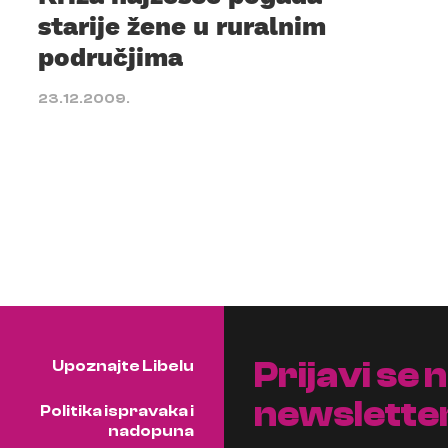
starije žene u ruralnim
područjima
23.12.2009.
Prijavi se 
Upoznajte Libelu
newslette
Politika ispravaka i
nadopuna