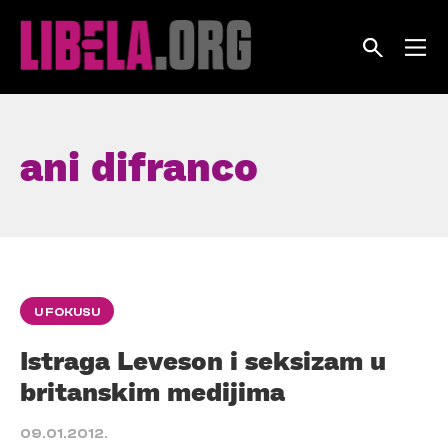
Skip
to
content
ani difranco
U FOKUSU
Istraga Leveson i seksizam u
britanskim medijima
09.01.2012.