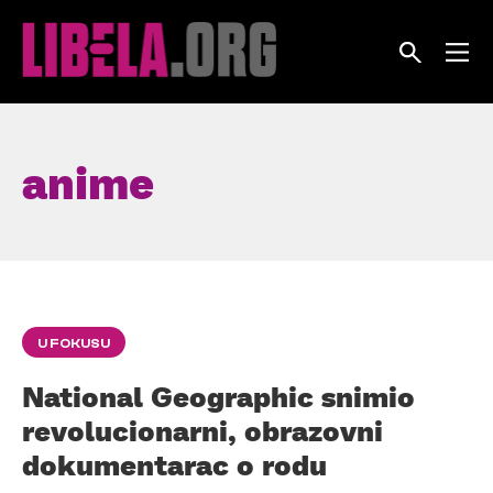
Skip
to
content
anime
U FOKUSU
National Geographic snimio
revolucionarni, obrazovni
dokumentarac o rodu