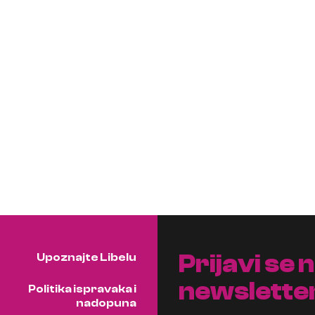
Prijavi se 
Upoznajte Libelu
newslette
Politika ispravaka i
nadopuna