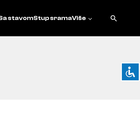
Sa stavom
Stup srama
Više