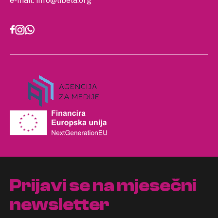
e-mail:
info@libela.org
Prijavi se na mjesečni
newsletter