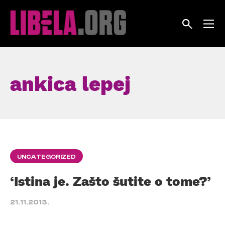
Skip
to
content
ankica lepej
UNCATEGORIZED
‘Istina je. Zašto šutite o tome?’
21.11.2013.