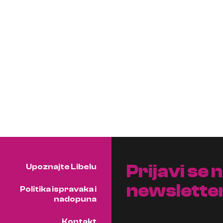
Prijavi se 
Upoznajte Libelu
newslette
Politika ispravaka i
nadopuna
Kontakt