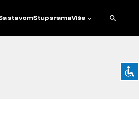
Sa stavom
Stup srama
Više