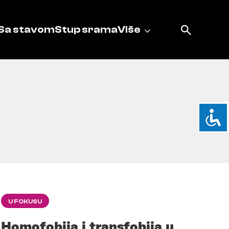
Sa stavom
Stup srama
Više
U FOKUSU
Homofobija i transfobija u