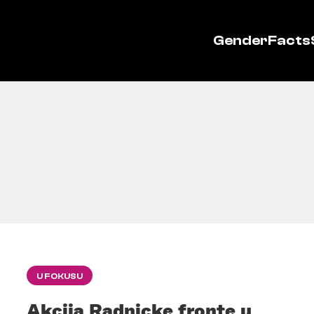
GenderFacts
U FOKUSU
Akcija Radnicke fronte u