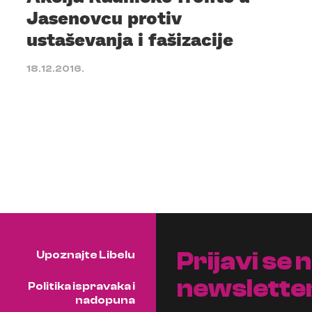
Jasenovcu protiv
ustaševanja i fašizacije
18.12.2016.
Prijavi se 
Upoznajte Libelu
newslette
Politika ispravaka i
nadopuna