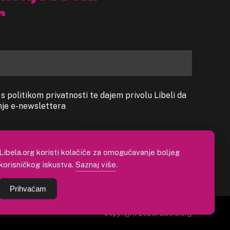
r
 politikom privatnosti te dajem privolu Libeli da
anje e-newslettera
Libela.org koristi kolačiće za omogućavanje boljeg
korisničkog iskustva.
Saznaj više
.
Prihvaćam
Copyright 2026. Libela.org