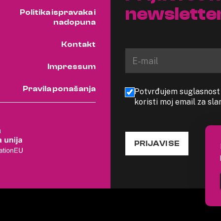
newslette
Politika ispravaka i
nadopuna
Kontakt
Impressum
Pravila ponašanja
Potvrđujem suglasnost s
koristi moj email za sl
PRIJAVI SE