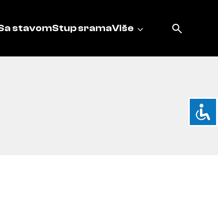
Sa stavom
Stup srama
Više