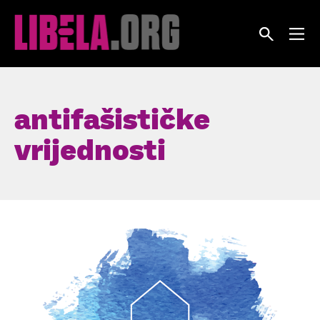
Skip
to
content
antifašističke
vrijednosti