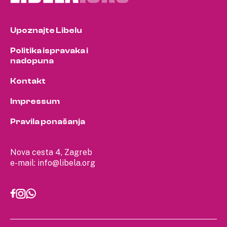
Upoznajte Libelu
Politika ispravaka i
nadopuna
Kontakt
Impressum
Pravila ponašanja
Nova cesta 4, Zagreb
e-mail:
info@libela.org