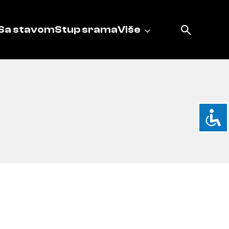
Sa stavom
Stup srama
Više