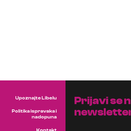
Prijavi se 
Upoznajte Libelu
newslette
Politika ispravaka i
nadopuna
Kontakt