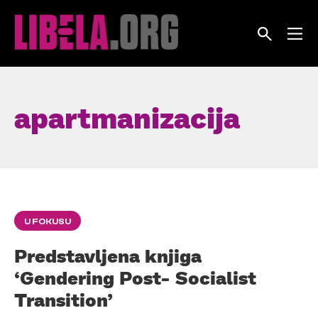
Skip
to
content
apartmanizacija
U FOKUSU
Predstavljena knjiga
‘Gendering Post- Socialist
Transition’