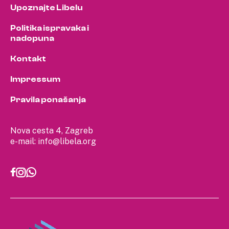
Upoznajte Libelu
Politika ispravaka i
nadopuna
Kontakt
Impressum
Pravila ponašanja
Nova cesta 4, Zagreb
e-mail:
info@libela.org