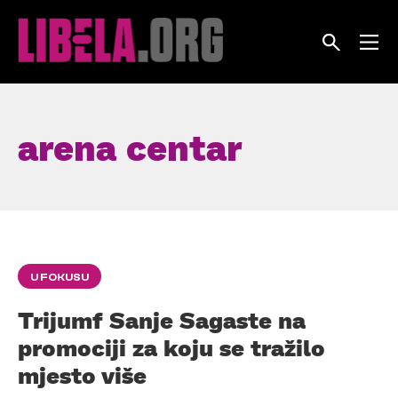
Skip
to
content
arena centar
U FOKUSU
Trijumf Sanje Sagaste na
promociji za koju se tražilo
mjesto više