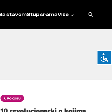
Sa stavom
Stup srama
Više
U FOKUSU
10 revolucionarki o kojima