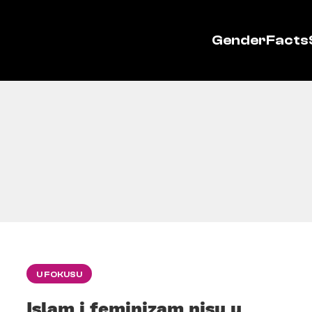
GenderFacts
U FOKUSU
Islam i feminizam nisu u