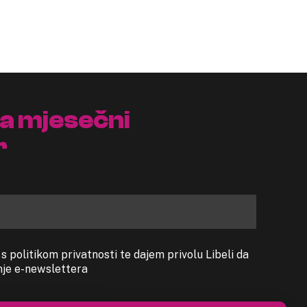
na mjesečni
r
 politikom privatnosti te dajem privolu Libeli da
anje e-newslettera