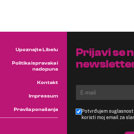
Prijavi se 
Upoznajte Libelu
newslette
Politika ispravaka i
nadopuna
Kontakt
Impressum
Pravila ponašanja
Potvrđujem suglasnost s
koristi moj email za sl