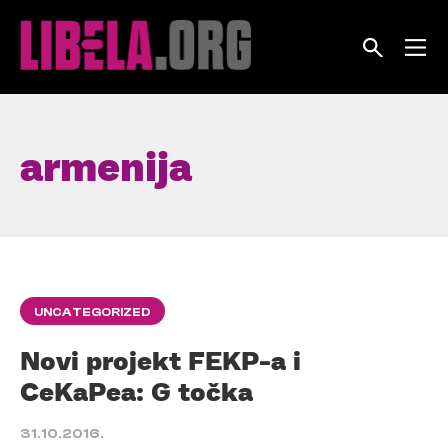
Skip
to
content
armenija
UNCATEGORIZED
Novi projekt FEKP-a i
CeKaPea: G točka
31.10.2016.