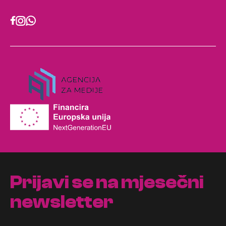
Prijavi se na mjesečni
newsletter