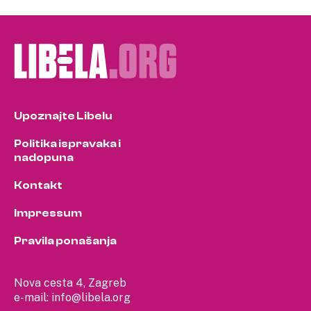
Upoznajte Libelu
Politika ispravaka i
nadopuna
Kontakt
Impressum
Pravila ponašanja
Nova cesta 4, Zagreb
e-mail:
info@libela.org